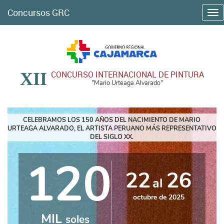
Concursos GRC
Me
XII
CONCURSO INTERNACIONAL DE PINTURA
"Mario Urteaga Alvarado"
CELEBRAMOS LOS 150 AÑOS DEL NACIMIENTO DE MARIO
URTEAGA ALVARADO, EL ARTISTA PERUANO MÁS REPRESENTATIVO
DEL SIGLO XX.
120
22
26
al
octubre de 2025
MIL
soles