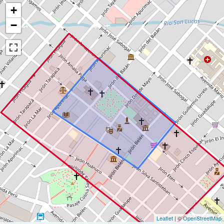
+
−
Leaflet
| ©
OpenStreetMap